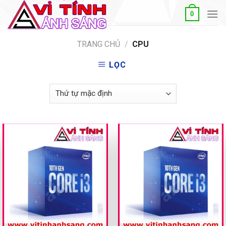
Skip
0
to
content
TRANG CHỦ
/
CPU
LỌC