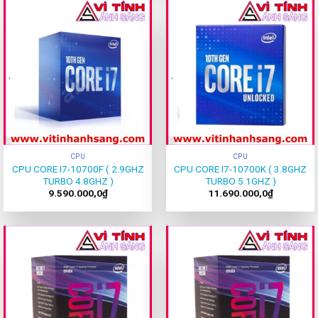
CPU
CPU
CPU CORE I7-10700F ( 2.9GHZ
CPU CORE I7-10700K ( 3.8GHZ
TURBO 4.8GHZ )
TURBO 5.1GHZ )
9.590.000,0
₫
11.690.000,0
₫