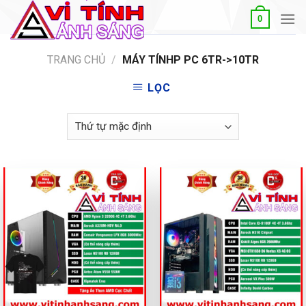
Skip
0
to
content
TRANG CHỦ
/
MÁY TÍNHP PC 6TR->10TR
LỌC