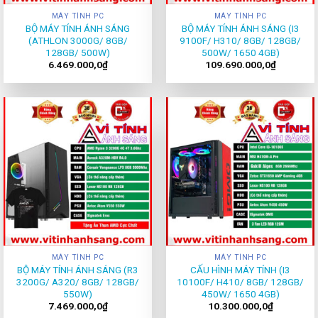
MÁY TÍNH PC
MÁY TÍNH PC
BỘ MÁY TÍNH ÁNH SÁNG
BỘ MÁY TÍNH ÁNH SÁNG (I3
(ATHLON 3000G/ 8GB/
9100F/ H310/ 8GB/ 128GB/
128GB/ 500W)
500W/ 1650 4GB)
6.469.000,0
₫
109.690.000,0
₫
MÁY TÍNH PC
MÁY TÍNH PC
BỘ MÁY TÍNH ÁNH SÁNG (R3
CẤU HÌNH MÁY TÍNH (I3
3200G/ A320/ 8GB/ 128GB/
10100F/ H410/ 8GB/ 128GB/
550W)
450W/ 1650 4GB)
7.469.000,0
₫
10.300.000,0
₫