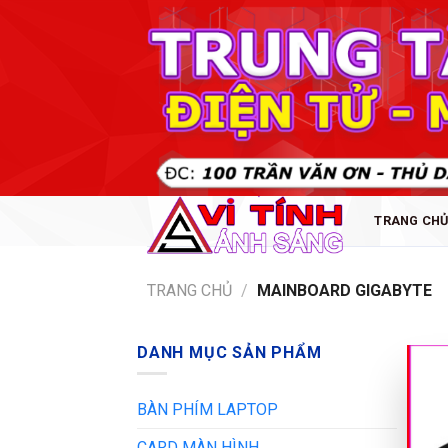
Skip
to
content
TRANG CH
TRANG CHỦ
/
MAINBOARD GIGABYTE
DANH MỤC SẢN PHẨM
BÀN PHÍM LAPTOP
CARD MÀN HÌNH