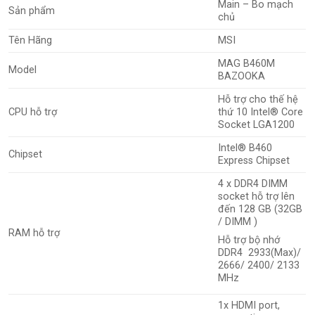
Main – Bo mạch
Sản phẩm
chủ
Tên Hãng
MSI
MAG B460M
Model
BAZOOKA
Hỗ trợ cho thế hệ
CPU hỗ trợ
thứ 10 Intel® Core
Socket LGA1200
Intel® B460
Chipset
Express Chipset
4 x DDR4 DIMM
socket hỗ trợ lên
đến 128 GB (32GB
/ DIMM )
RAM hỗ trợ
Hỗ trợ bộ nhớ
DDR4 2933(Max)/
2666/ 2400/ 2133
MHz
1x HDMI port,