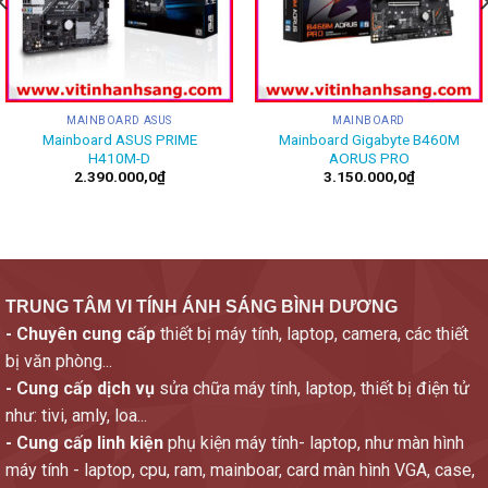
MAINBOARD ASUS
MAINBOARD
Mainboard ASUS PRIME
Mainboard Gigabyte B460M
H410M-D
AORUS PRO
2.390.000,0
₫
3.150.000,0
₫
TRUNG TÂM VI TÍNH ÁNH SÁNG BÌNH DƯƠNG
- Chuyên cung cấp
thiết bị máy tính, laptop, camera, các thiết
bị văn phòng...
- Cung cấp dịch vụ
sửa chữa máy tính, laptop, thiết bị điện tử
như: tivi, amly, loa...
- Cung cấp linh kiện
phụ kiện máy tính- laptop, như màn hình
máy tính - laptop, cpu, ram, mainboar, card màn hình VGA, case,