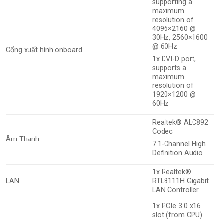
supporting a
maximum
resolution of
4096×2160 @
30Hz, 2560×1600
@ 60Hz
Cổng xuất hình onboard
1x DVI-D port,
supports a
maximum
resolution of
1920×1200 @
60Hz
Realtek® ALC892
Codec
Âm Thanh
7.1-Channel High
Definition Audio
1x Realtek®
LAN
RTL8111H Gigabit
LAN Controller
1x PCIe 3.0 x16
slot (from CPU)