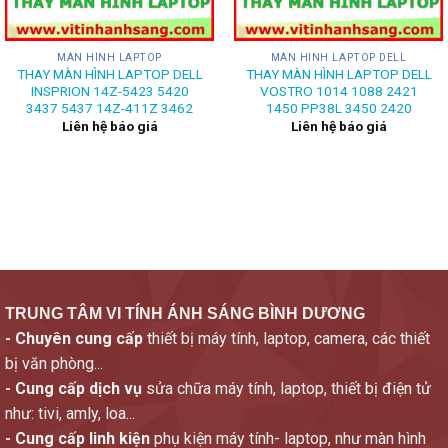
MÀN HÌNH LAPTOP
MÀN HÌNH LAPTOP DELL
THAY MÀN HÌNH LAPTOP DELL
THAY MÀN HÌNH LAPTOP DELL
INSPRION 14Z-5423 5420
VOSTRO 1014 1088 2421
3437 5437 14Z-411Z 3462
1450 PP38L 3450 2420
Liên hệ báo giá
Liên hệ báo giá
TRUNG TÂM VI TÍNH ÁNH SÁNG BÌNH DƯƠNG
- Chuyên cung cấp
thiết bị máy tính, laptop, camera, các thiết
bị văn phòng...
- Cung cấp dịch vụ
sửa chữa máy tính, laptop, thiết bị điện tử
như: tivi, amly, loa...
- Cung cấp linh kiện
phụ kiện máy tính- laptop, như màn hình